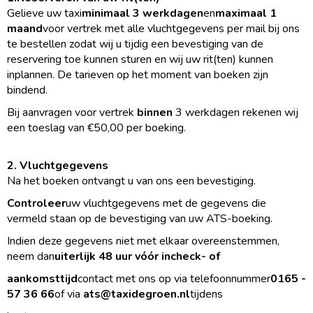
Gelieve uw taxi
minimaal 3 werkdagen
en
maximaal 1
maand
voor vertrek met alle vluchtgegevens per mail bij ons
te bestellen zodat wij u tijdig een bevestiging van de
reservering toe kunnen sturen en wij uw rit(ten) kunnen
inplannen. De tarieven op het moment van boeken zijn
bindend.
Bij aanvragen voor vertrek
binnen
3 werkdagen rekenen wij
een toeslag van €50,00 per boeking.
2. Vluchtgegevens
Na het boeken ontvangt u van ons een bevestiging.
Controleer
uw vluchtgegevens met de gegevens die
vermeld staan op de bevestiging van uw ATS-boeking.
Indien deze gegevens niet met elkaar overeenstemmen,
neem dan
uiterlijk 48 uur vóór incheck- of
aankomsttijd
contact met ons op via telefoonnummer
0165 -
57 36 66
of via
ats@taxidegroen.nl
tijdens